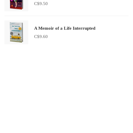
C$
9.50
A Memoir of a Life Interrupted
C$
9.60