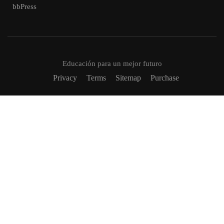
bbPress
Educación para un mejor futuro
Privacy
Terms
Sitemap
Purchase
VUELVETE UN TUTOR
Descubre la satisfacción de ayudar a otros a alcanzar su